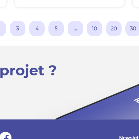
3
4
5
…
10
20
30
projet ?
Newslet