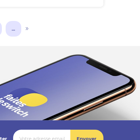
»
…
ter