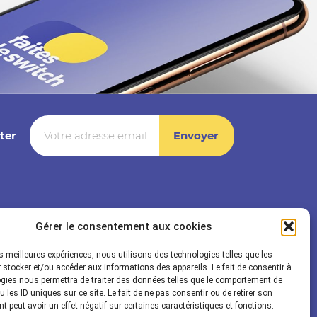
ter
Rayonnance
Gérer le consentement aux cookies
Société
les meilleures expériences, nous utilisons des technologies telles que les
t Audit
Solution technique
 stocker et/ou accéder aux informations des appareils. Le fait de consentir à
gies nous permettra de traiter des données telles que le comportement de
ogistique
Cas Client
 les ID uniques sur ce site. Le fait de ne pas consentir ou de retirer son
Actualités
 peut avoir un effet négatif sur certaines caractéristiques et fonctions.