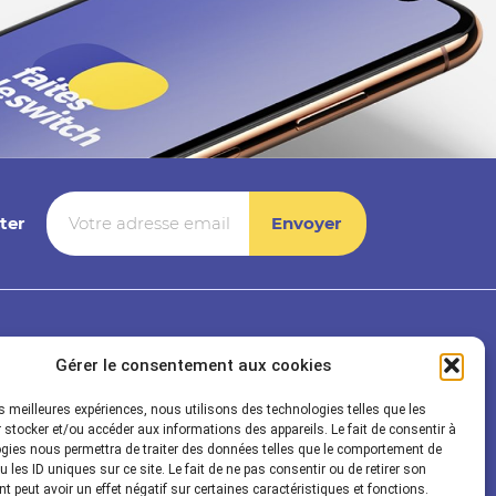
ter
Rayonnance
Gérer le consentement aux cookies
Société
les meilleures expériences, nous utilisons des technologies telles que les
t Audit
Solution technique
 stocker et/ou accéder aux informations des appareils. Le fait de consentir à
gies nous permettra de traiter des données telles que le comportement de
ogistique
Cas Client
 les ID uniques sur ce site. Le fait de ne pas consentir ou de retirer son
Actualités
 peut avoir un effet négatif sur certaines caractéristiques et fonctions.