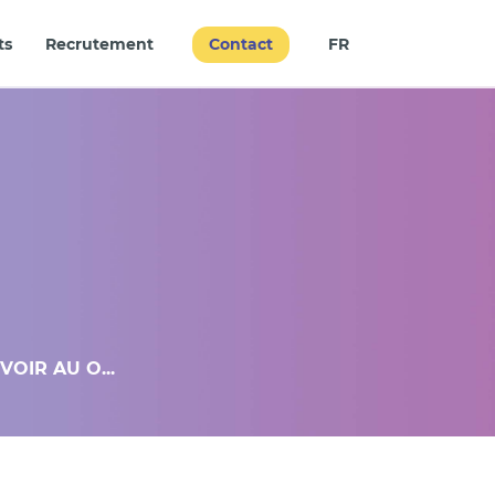
Contact
ts
Recrutement
FR
OIR AU O...